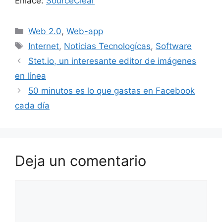
Enlace:
SourceClear
Categorías
Web 2.0
,
Web-app
Etiquetas
Internet
,
Noticias Tecnologícas
,
Software
Stet.io, un interesante editor de imágenes
en línea
50 minutos es lo que gastas en Facebook
cada día
Deja un comentario
Comentario