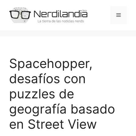
Saltar
al
Menú
contenido
Spacehopper,
desafíos con
puzzles de
geografía basado
en Street View