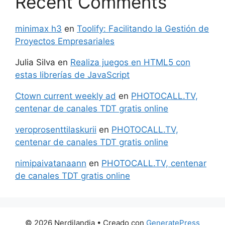
Recent Comments
minimax h3
en
Toolify: Facilitando la Gestión de
Proyectos Empresariales
Julia Silva
en
Realiza juegos en HTML5 con
estas librerías de JavaScript
Ctown current weekly ad
en
PHOTOCALL.TV,
centenar de canales TDT gratis online
veroprosenttilaskurii
en
PHOTOCALL.TV,
centenar de canales TDT gratis online
nimipaivatanaann
en
PHOTOCALL.TV, centenar
de canales TDT gratis online
© 2026 Nerdilandia
• Creado con
GeneratePress