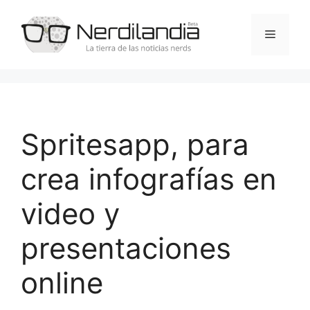
Saltar
al
Menú
contenido
Spritesapp, para
crea infografías en
video y
presentaciones
online