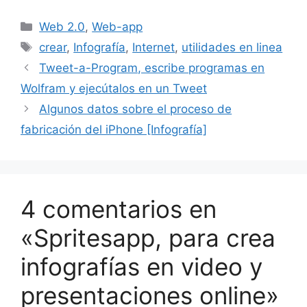
Categorías
Web 2.0
,
Web-app
Etiquetas
crear
,
Infografía
,
Internet
,
utilidades en linea
Tweet-a-Program, escribe programas en
Wolfram y ejecútalos en un Tweet
Algunos datos sobre el proceso de
fabricación del iPhone [Infografía]
4 comentarios en
«Spritesapp, para crea
infografías en video y
presentaciones online»