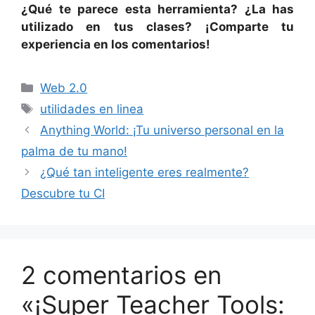
¿Qué te parece esta herramienta? ¿La has
utilizado en tus clases? ¡Comparte tu
experiencia en los comentarios!
Categorías
Web 2.0
Etiquetas
utilidades en linea
Anything World: ¡Tu universo personal en la
palma de tu mano!
¿Qué tan inteligente eres realmente?
Descubre tu CI
2 comentarios en
«¡Super Teacher Tools: