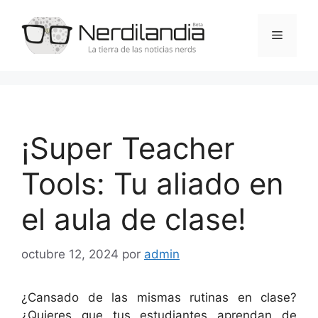
Saltar
al
Menú
contenido
¡Super Teacher
Tools: Tu aliado en
el aula de clase!
octubre 12, 2024
por
admin
¿Cansado de las mismas rutinas en clase?
¿Quieres que tus estudiantes aprendan de