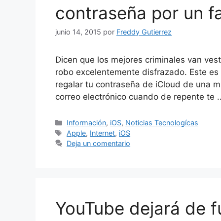
contraseña por un fa
junio 14, 2015
por
Freddy Gutierrez
Dicen que los mejores criminales van vest
robo excelentemente disfrazado. Este es
regalar tu contraseña de iCloud de una m
correo electrónico cuando de repente te
Categorías
Información
,
iOS
,
Noticias Tecnologícas
Etiquetas
Apple
,
Internet
,
iOS
Deja un comentario
YouTube dejará de f