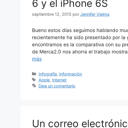
6 y el iPhone 6S
septiembre 12, 2015
por
Jennifer Vielma
Bueno estos días seguimos hablando muc
recientemente ha sido presentado por la 
encontramos es la comparativa con su pre
de Merca2.0 nos ahorra el trabajo mostr
más
Categorías
Infografía
,
Información
Etiquetas
Apple
,
Internet
Deja un comentario
Un correo electrónic