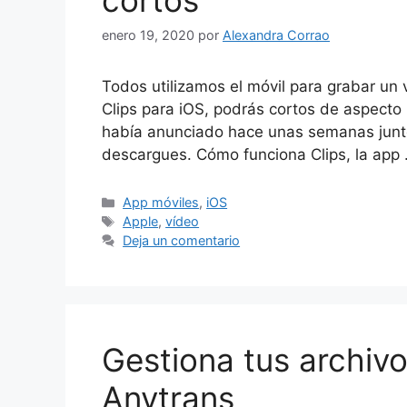
cortos
enero 19, 2020
por
Alexandra Corrao
Todos utilizamos el móvil para grabar un 
Clips para iOS, podrás cortos de aspecto
había anunciado hace unas semanas junto a
descargues. Cómo funciona Clips, la app
Categorías
App móviles
,
iOS
Etiquetas
Apple
,
vídeo
Deja un comentario
Gestiona tus archiv
Anytrans