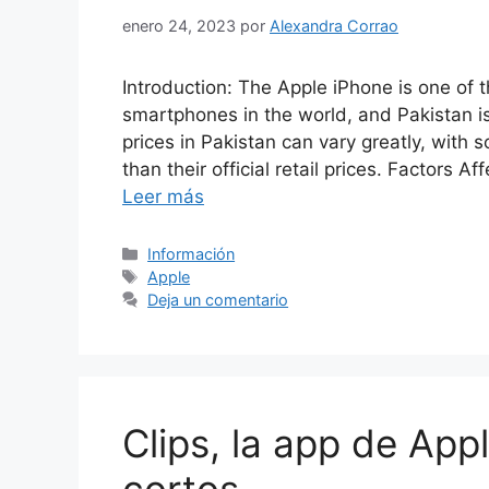
enero 24, 2023
por
Alexandra Corrao
Introduction: The Apple iPhone is one of 
smartphones in the world, and Pakistan i
prices in Pakistan can vary greatly, with s
than their official retail prices. Factors
Leer más
Categorías
Información
Etiquetas
Apple
Deja un comentario
Clips, la app de App