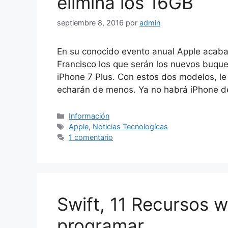
elimina los 16GB
septiembre 8, 2016
por
admin
En su conocido evento anual Apple acaba
Francisco los que serán los nuevos buque
iPhone 7 Plus. Con estos dos modelos, le
echarán de menos. Ya no habrá iPhone d
Categorías
Información
Etiquetas
Apple
,
Noticias Tecnologícas
1 comentario
Swift, 11 Recursos 
programar