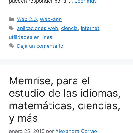
pueden responder por sí …
Leer más
Categorías
Web 2.0
,
Web-app
Etiquetas
aplicaciones web
,
ciencia
,
Internet
,
utilidades en linea
Deja un comentario
Memrise, para el
estudio de las idiomas,
matemáticas, ciencias,
y más
enero 25, 2015
por
Alexandra Corrao