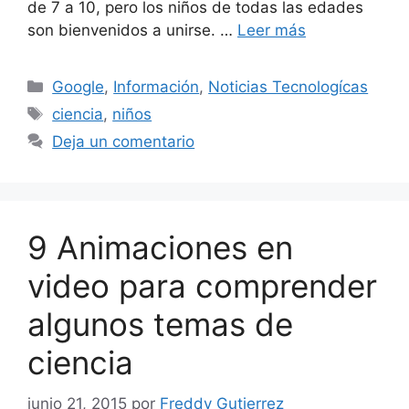
de 7 a 10, pero los niños de todas las edades
son bienvenidos a unirse. …
Leer más
Categorías
Google
,
Información
,
Noticias Tecnologícas
Etiquetas
ciencia
,
niños
Deja un comentario
9 Animaciones en
video para comprender
algunos temas de
ciencia
junio 21, 2015
por
Freddy Gutierrez