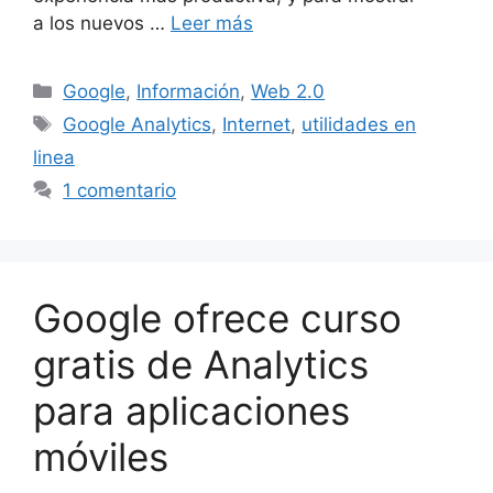
a los nuevos …
Leer más
Categorías
Google
,
Información
,
Web 2.0
Etiquetas
Google Analytics
,
Internet
,
utilidades en
linea
1 comentario
Google ofrece curso
gratis de Analytics
para aplicaciones
móviles