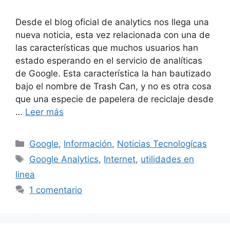
Desde el blog oficial de analytics nos llega una
nueva noticia, esta vez relacionada con una de
las características que muchos usuarios han
estado esperando en el servicio de analíticas
de Google. Esta característica la han bautizado
bajo el nombre de Trash Can, y no es otra cosa
que una especie de papelera de reciclaje desde
…
Leer más
Categorías
Google
,
Información
,
Noticias Tecnologícas
Etiquetas
Google Analytics
,
Internet
,
utilidades en
linea
1 comentario