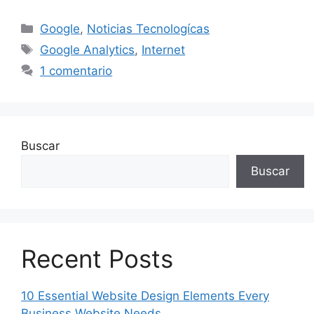
Categorías
Google
,
Noticias Tecnologícas
Etiquetas
Google Analytics
,
Internet
1 comentario
Buscar
Buscar
Recent Posts
10 Essential Website Design Elements Every
Business Website Needs