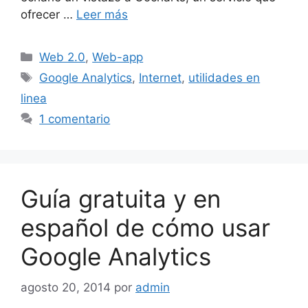
ofrecer …
Leer más
Categorías
Web 2.0
,
Web-app
Etiquetas
Google Analytics
,
Internet
,
utilidades en
linea
1 comentario
Guía gratuita y en
español de cómo usar
Google Analytics
agosto 20, 2014
por
admin