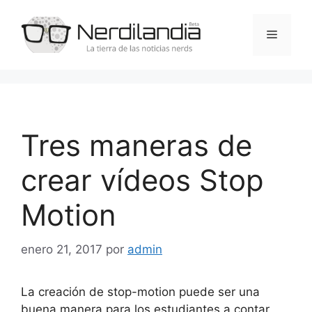
Saltar
al
Menú
contenido
Tres maneras de
crear vídeos Stop
Motion
enero 21, 2017
por
admin
La creación de stop-motion puede ser una
buena manera para los estudiantes a contar