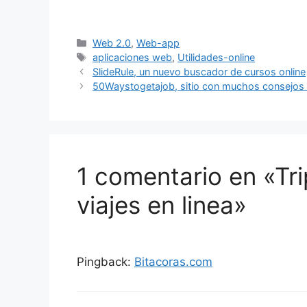
Categorías
Web 2.0
,
Web-app
Etiquetas
aplicaciones web
,
Utilidades-online
SlideRule, un nuevo buscador de cursos online
50Waystogetajob, sitio con muchos consejos p
1 comentario en «Tri
viajes en linea»
Pingback:
Bitacoras.com