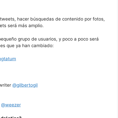
r tweets, hacer búsquedas de contenido por fotos,
ets será más amplio.
 pequeño grupo de usuarios, y poco a poco será
iles que ya han cambiado:
ngtatum
gwriter
@gilbertogil
d
@weezer