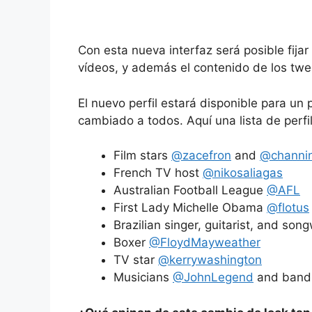
Con esta nueva interfaz será posible fija
vídeos, y además el contenido de los twe
El nuevo perfil estará disponible para un
cambiado a todos. Aquí una lista de perf
Film stars
@zacefron
and
@channi
French TV host
@nikosaliagas
Australian Football League
@AFL
First Lady Michelle Obama
@flotus
Brazilian singer, guitarist, and son
Boxer
@FloydMayweather
TV star
@kerrywashington
Musicians
@JohnLegend
and ban