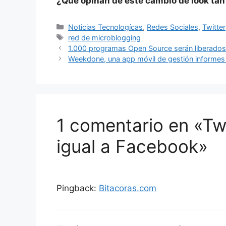
¿Qué opinan de este cambio de look tan
Categorías
Noticias Tecnologícas
,
Redes Sociales
,
Twitter
Etiquetas
red de microblogging
1.000 programas Open Source serán liberados
Weekdone, una app móvil de gestión informes
1 comentario en «Tw
igual a Facebook»
Pingback:
Bitacoras.com