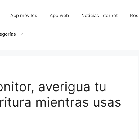
App móviles
App web
Noticias Internet
Red
tegorías
itor, averigua tu
ritura mientras usas