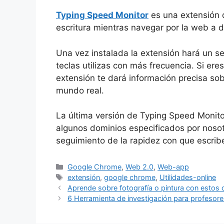
Typing Speed ​​Monitor
es una extensión 
escritura mientras navegar por la web a di
Una vez instalada la extensión hará un s
teclas utilizas con más frecuencia. Si ere
extensión te dará información precisa sob
mundo real.
La última versión de Typing Speed ​​Monit
algunos dominios especificados por nosotr
seguimiento de la rapidez con que escrib
Categorías
Google Chrome
,
Web 2.0
,
Web-app
Etiquetas
extensión
,
google chrome
,
Utilidades-online
Aprende sobre fotografía o pintura con estos 
6 Herramienta de investigación para profesore