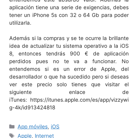
aplicación tiene una serie de exigencias, debes
tener un iPhone 5s con 32 o 64 Gb para poder
utilizarla.
Además si la compras y se te ocurre la brillante
idea de actualizar tu sistema operativo a la iOS
8, entonces tendrás 900 € de aplicación
perdidos pues no te va a funcionar. No
entendemos si es un error de Apple, del
desarrollador o que ha sucedido pero si deseas
ver este precio solo tienes que visitar el
siguiente enlace de
iTunes: https://itunes.apple.com/es/app/vizzywi
g-4k/id913424818
Categorías
App móviles
,
iOS
Etiquetas
Apple
,
Internet