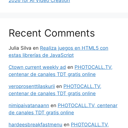
2026 for AI Video Creation
Recent Comments
Julia Silva
en
Realiza juegos en HTML5 con
estas librerías de JavaScript
Ctown current weekly ad
en
PHOTOCALL.TV,
centenar de canales TDT gratis online
veroprosenttilaskurii
en
PHOTOCALL.TV,
centenar de canales TDT gratis online
nimipaivatanaann
en
PHOTOCALL.TV, centenar
de canales TDT gratis online
hardeesbreakfastmenu
en
PHOTOCALL.TV,