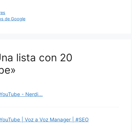
res
tos de Google
na lista con 20
ube»
 YouTube - Nerdi...
a YouTube | Voz a Voz Manager | #SEO