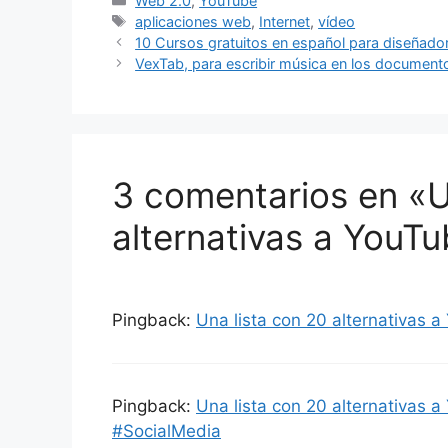
Web 2.0
,
YouTube
Etiquetas
aplicaciones web
,
Internet
,
vídeo
10 Cursos gratuitos en español para diseñado
VexTab, para escribir música en los documen
3 comentarios en «U
alternativas a YouT
Pingback:
Una lista con 20 alternativas a
Pingback:
Una lista con 20 alternativas 
#SocialMedia