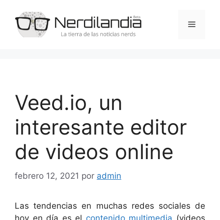
Saltar
al
Menú
contenido
Veed.io, un
interesante editor
de videos online
febrero 12, 2021
por
admin
Las tendencias en muchas redes sociales de
hoy en día es el
contenido multimedia
(videos