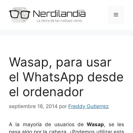
Saltar
al
Menú
contenido
Wasap, para usar
el WhatsApp desde
el ordenador
septiembre 18, 2014
por
Freddy Gutierrez
A la mayoría de usuarios de
Wasap
, se les
pasa algo por la cabeza. ¿Podemos utilizar esta