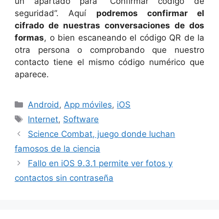
un apartado para “Confirmar código de
seguridad”. Aquí
podremos confirmar el
cifrado de nuestras conversaciones de dos
formas
, o bien escaneando el código QR de la
otra persona o comprobando que nuestro
contacto tiene el mismo código numérico que
aparece.
Categorías
Android
,
App móviles
,
iOS
Etiquetas
Internet
,
Software
Science Combat, juego donde luchan
famosos de la ciencia
Fallo en iOS 9.3.1 permite ver fotos y
contactos sin contraseña