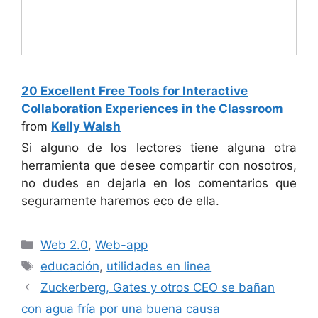
20 Excellent Free Tools for Interactive
Collaboration Experiences in the Classroom
from
Kelly Walsh
Si alguno de los lectores tiene alguna otra
herramienta que desee compartir con nosotros,
no dudes en dejarla en los comentarios que
seguramente haremos eco de ella.
Categorías
Web 2.0
,
Web-app
Etiquetas
educación
,
utilidades en linea
Zuckerberg, Gates y otros CEO se bañan
con agua fría por una buena causa