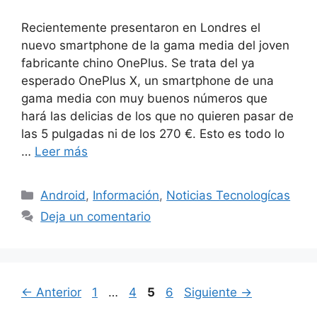
Recientemente presentaron en Londres el
nuevo smartphone de la gama media del joven
fabricante chino OnePlus. Se trata del ya
esperado OnePlus X, un smartphone de una
gama media con muy buenos números que
hará las delicias de los que no quieren pasar de
las 5 pulgadas ni de los 270 €. Esto es todo lo
…
Leer más
Categorías
Android
,
Información
,
Noticias Tecnologícas
Deja un comentario
Página
Página
Página
Página
←
Anterior
1
…
4
5
6
Siguiente
→