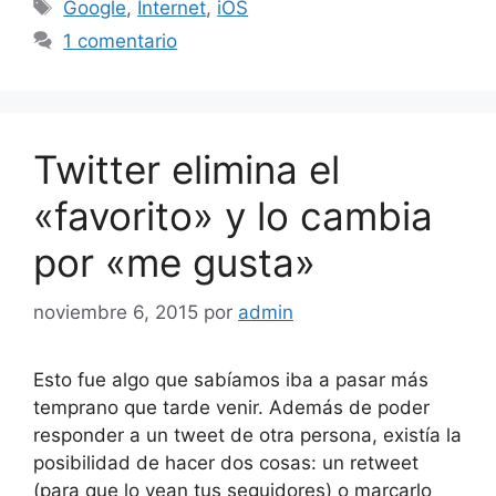
Etiquetas
Google
,
Internet
,
iOS
1 comentario
Twitter elimina el
«favorito» y lo cambia
por «me gusta»
noviembre 6, 2015
por
admin
Esto fue algo que sabíamos iba a pasar más
temprano que tarde venir. Además de poder
responder a un tweet de otra persona, existía la
posibilidad de hacer dos cosas: un retweet
(para que lo vean tus seguidores) o marcarlo