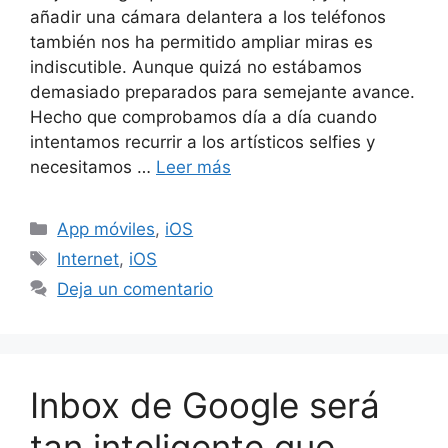
añadir una cámara delantera a los teléfonos
también nos ha permitido ampliar miras es
indiscutible. Aunque quizá no estábamos
demasiado preparados para semejante avance.
Hecho que comprobamos día a día cuando
intentamos recurrir a los artísticos selfies y
necesitamos …
Leer más
Categorías
App móviles
,
iOS
Etiquetas
Internet
,
iOS
Deja un comentario
Inbox de Google será
tan inteligente que