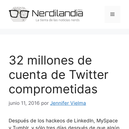
Saltar
al
Menú
contenido
32 millones de
cuenta de Twitter
comprometidas
junio 11, 2016
por
Jennifer Vielma
Después de los hackeos de LinkedIn, MySpace
y Tumblr, y sólo tres días después de que algún