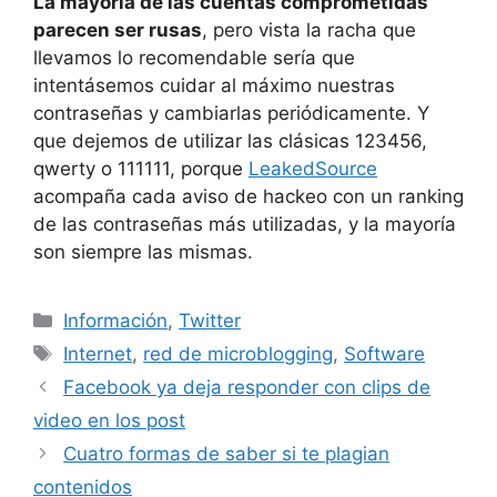
La mayoría de las cuentas comprometidas
parecen ser rusas
, pero vista la racha que
llevamos lo recomendable sería que
intentásemos cuidar al máximo nuestras
contraseñas y cambiarlas periódicamente. Y
que dejemos de utilizar las clásicas 123456,
qwerty o 111111, porque
LeakedSource
acompaña cada aviso de hackeo con un ranking
de las contraseñas más utilizadas, y la mayoría
son siempre las mismas.
Categorías
Información
,
Twitter
Etiquetas
Internet
,
red de microblogging
,
Software
Facebook ya deja responder con clips de
video en los post
Cuatro formas de saber si te plagian
contenidos