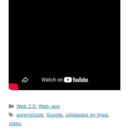
Categorías
Web 2.0
,
Web-app
Etiquetas
aprendizaje
,
Google
,
utilidades en linea
,
vídeo