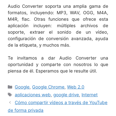
Audio Converter soporta una amplia gama de
formatos, incluyendo: MP3, WAV, OGG, M4A,
M4R, flac. Otras funciones que ofrece esta
aplicación incluyen: múltiples archivos de
soporte, extraer el sonido de un vídeo,
configuración de conversión avanzada, ayuda
de la etiqueta, y muchos más.
Te invitamos a dar Audio Converter una
oportunidad y comparte con nosotros lo que
piensa de él. Esperamos que le resulte útil.
Categorías
Google
,
Google Chrome
,
Web 2.0
Etiquetas
aplicaciones web
,
google drive
,
Internet
Cómo compartir vídeos a través de YouTube
de forma privada