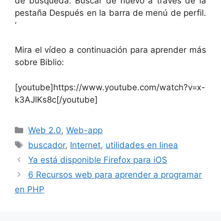
de búsqueda. Buscar de nuevo a través de la
pestaña Después en la barra de menú de perfil.
‘
Mira el vídeo a continuación para aprender más
sobre Biblio:
[youtube]https://www.youtube.com/watch?v=x-
k3AJlKs8c[/youtube]
Categorías
Web 2.0
,
Web-app
Etiquetas
buscador
,
Internet
,
utilidades en linea
Ya está disponible Firefox para iOS
6 Recursos web para aprender a programar
en PHP