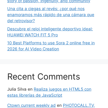
story of passion, ingenuity, and community
Una cita a ciegas al revés: ¿por qué nos
enamoramos más rápido de una cámara que
del retrovisor?
Descubre el reloj inteligente deportivo ideal:
HUAWEI WATCH FIT 5 Pro
10 Best Platforms to use Sora 2 online free in
2026 for AI Video Creation
Recent Comments
Julia Silva
en
Realiza juegos en HTML5 con
estas librerías de JavaScript
Ctown current weekly ad
en
PHOTOCALL.TV,