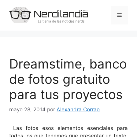
Saltar
al
Menú
contenido
Dreamstime, banco
de fotos gratuito
para tus proyectos
mayo 28, 2014
por
Alexandra Corrao
Las fotos esos elementos esenciales para
todos los que tenemos que presentar un texto,