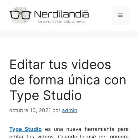
Saltar
al
Menú
contenido
Editar tus videos
de forma única con
Type Studio
octubre 10, 2021
por
admin
Type Studio
es una nueva herramienta para
editar tus videos. Cuando lo usé por primera