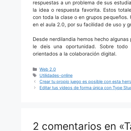
respuestas a un problema de sus estudia
la idea o respuesta favorita. Estos tot
con toda la clase o en grupos pequeños.
en el aula 2.0, por su facilidad de uso y 
Desde nerdilandia hemos hecho algunas p
le deis una oportunidad. Sobre todo
orientados a la colaboración digital.
Categorías
Web 2.0
Etiquetas
Utilidades-online
Crear tu propio juego es posible con esta her
Editar tus videos de forma única con Type Stu
2 comentarios en «T