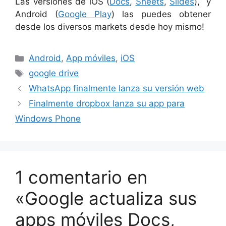
Las versiones de iOS (
Docs
,
Sheets
,
Slides
), y
Android (
Google Play
) las puedes obtener
desde los diversos markets desde hoy mismo!
Categorías
Android
,
App móviles
,
iOS
Etiquetas
google drive
WhatsApp finalmente lanza su versión web
Finalmente dropbox lanza su app para
Windows Phone
1 comentario en
«Google actualiza sus
apps móviles Docs,