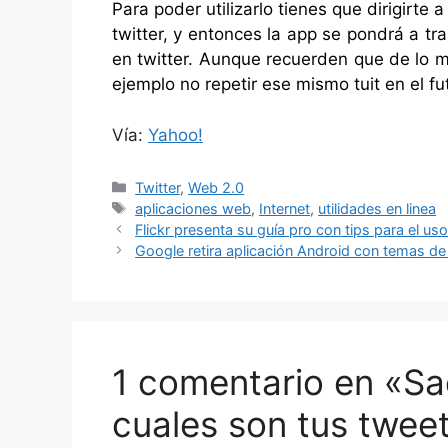
Para poder utilizarlo tienes que dirigirte 
twitter, y entonces la app se pondrá a tr
en twitter. Aunque recuerden que de lo 
ejemplo no repetir ese mismo tuit en el fu
Vía:
Yahoo!
Categorías
Twitter
,
Web 2.0
Etiquetas
aplicaciones web
,
Internet
,
utilidades en linea
Flickr presenta su guía pro con tips para el us
Google retira aplicación Android con temas de
1 comentario en «Sa
cuales son tus twee