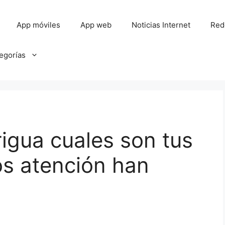
App móviles
App web
Noticias Internet
Red
tegorías
igua cuales son tus
s atención han