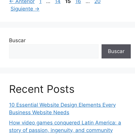
Página
Página
Página
Página
Página
←
Anterior
1
…
14
15
16
…
20
Siguiente
→
Buscar
Buscar
Recent Posts
10 Essential Website Design Elements Every
Business Website Needs
How video games conquered Latin America: a
story of passion, ingenuity, and community