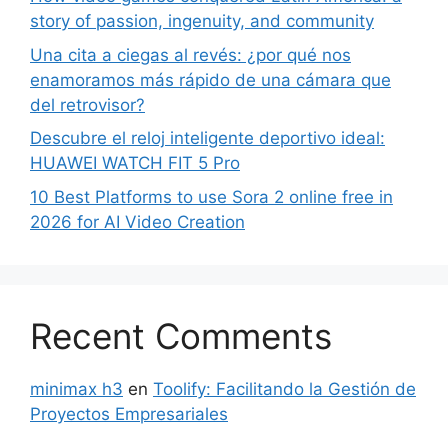
story of passion, ingenuity, and community
Una cita a ciegas al revés: ¿por qué nos
enamoramos más rápido de una cámara que
del retrovisor?
Descubre el reloj inteligente deportivo ideal:
HUAWEI WATCH FIT 5 Pro
10 Best Platforms to use Sora 2 online free in
2026 for AI Video Creation
Recent Comments
minimax h3
en
Toolify: Facilitando la Gestión de
Proyectos Empresariales